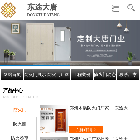
东途大唐
DONGTUDATANG
网站首页
防火门展示
防火门厂家
工程案例
防火门动态
联系厂家
产品中心
PRODUCT CENTER
郑州木质防火门厂家 「东途大唐」欢迎来电咨询
防火门
防火窗
了解详情 >
防火卷帘
郑州防火门厂家批发 「东途大唐」值得信赖