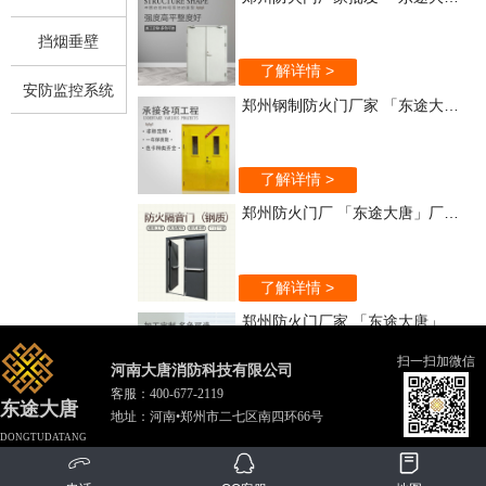
挡烟垂壁
了解详情 >
安防监控系统
郑州钢制防火门厂家 「东途大唐」实力强
了解详情 >
郑州防火门厂 「东途大唐」厂家直销
了解详情 >
郑州防火门厂家 「东途大唐」质量保证
扫一扫加微信
河南大唐消防科技有限公司
客服：
400-677-2119
了解详情 >
东途大唐
地址：河南•郑州市二七区南四环66号
郑州木质防火门 「东途大唐」质优价廉
DONGTUDATANG