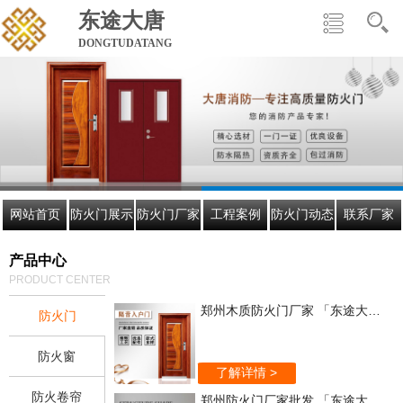
东途大唐
DONGTUDATANG
网站首页
防火门展示
防火门厂家
工程案例
防火门动态
联系厂家
产品中心
PRODUCT CENTER
郑州木质防火门厂家 「东途大唐」欢迎来电咨询
防火门
防火窗
了解详情 >
防火卷帘
郑州防火门厂家批发 「东途大唐」值得信赖