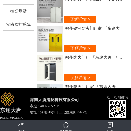
挡烟垂壁
了解详情 >
安防监控系统
郑州钢制防火门厂家 「东途大唐」实力强
了解详情 >
郑州防火门厂 「东途大唐」厂家直销
了解详情 >
郑州防火门厂家 「东途大唐」质量保证
扫一扫加微信
河南大唐消防科技有限公司
客服：
400-677-2119
了解详情 >
东途大唐
地址：河南•郑州市二七区南四环66号
郑州木质防火门 「东途大唐」质优价廉
DONGTUDATANG