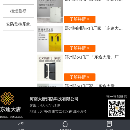
挡烟垂壁
了解详情 >
安防监控系统
郑州钢制防火门厂家 「东途大唐」实力强
了解详情 >
郑州防火门厂 「东途大唐」厂家直销
了解详情 >
郑州防火门厂家 「东途大唐」质量保证
扫一扫加微信
河南大唐消防科技有限公司
客服：
400-677-2119
了解详情 >
东途大唐
地址：河南•郑州市二七区南四环66号
郑州木质防火门 「东途大唐」质优价廉
DONGTUDATANG