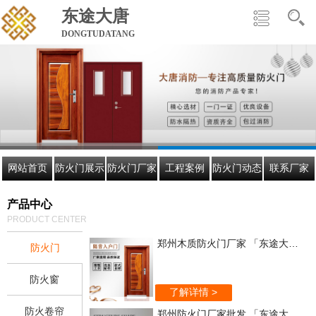
东途大唐
DONGTUDATANG
网站首页
防火门展示
防火门厂家
工程案例
防火门动态
联系厂家
产品中心
PRODUCT CENTER
郑州木质防火门厂家 「东途大唐」欢迎来电咨询
防火门
防火窗
了解详情 >
防火卷帘
郑州防火门厂家批发 「东途大唐」值得信赖