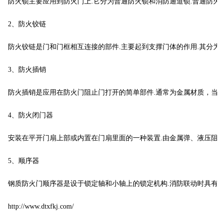
防火锁主要应用到防火门上.它分为普通防火锁和消防通道锁.普通防火
2、防火铰链
防火铰链是门和门框相互连接的部件.主要起到支撑门体的作用.其分为
3、防火插销
防火插销是应用在防火门阻止门打开的简单部件.通常为金属材质，当
4、防火闭门器
安装在平开门扇上部或内置在门扇里面的一种装置.由金属弹、液压阻尼
5、顺序器
钢质防火门顺序器是设于锁定轴和小轴上的锁定机构.消防联动时具有
http://www.dtxfkj.com/