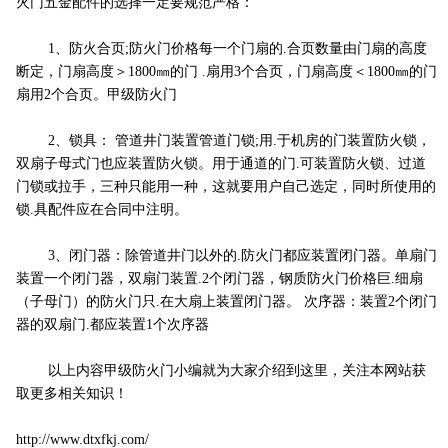
火门五金配件的选择一定要规范严格：
1、防火合页;防火门价格每一个门扇的.合页数量由门扇的高度
断定，门扇高度＞1800㎜的门 .扇用3个合页，门扇高度＜1800㎜的门
扇用2个合页。甲级防火门
2、锁具： 管道井门装置管道门锁;用.于机房的门装置防火锁，
双扇子母式门也应装置防火锁。用于通道的门.可装置防火锁、过道
门锁或拉手，三种只能用一种，这就要用户自己选定，同时所使用的
锁.具配件应在合同中注明。
3、闭门器：除管道井门以外的.防火门都应装置闭门器。单扇门
装置一个闭门器，双扇门装置.2个闭门器，钢质防火门价格巨.细扇
（子母门）的防火门只.在大扇上装置闭门器。 次序器：装置2个闭门
器的双扇门.都应装置1个次序器
以上内容甲级防火门小编就为大家介绍到这里，关注本网站获
取更多相关知识！
http://www.dtxfkj.com/