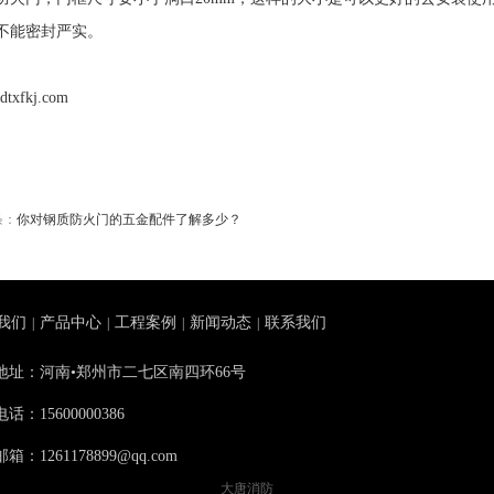
不能密封严实。
dtxfkj.com
条：
你对钢质防火门的五金配件了解多少？
我们
产品中心
工程案例
新闻动态
联系我们
|
|
|
|
地址：河南•郑州市二七区南四环66号
电话：15600000386
箱：1261178899@qq.com
大唐消防