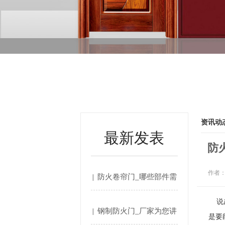
资讯动
最新发表
防
作者
防火卷帘门_哪些部件需
要....
说起
钢制防火门_厂家为您讲
是要