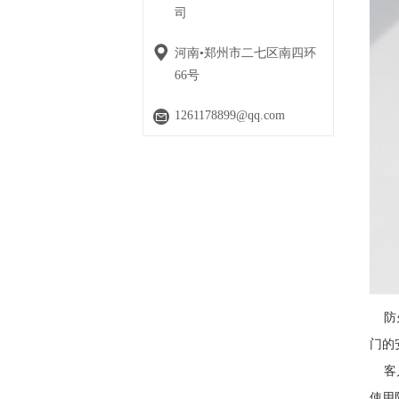
司
河南•郑州市二七区南四环
66号
1261178899@qq.com
防火
门的
客户
使用